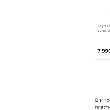
Стул C
золот
7 99
В мир
пласт