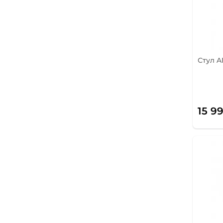
Стул 
15 9