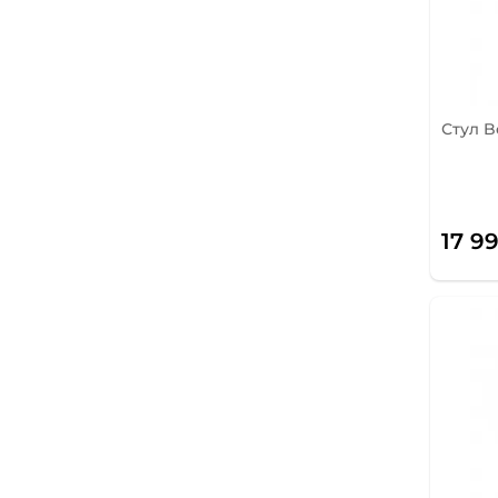
Стул B
17 9