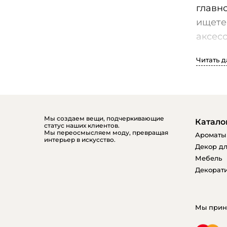
главн
ищете
аксесс
Читать 
У нас
домаш
будет 
Мы создаем вещи, подчеркивающие
Катало
статус наших клиентов.
Мы переосмысляем моду, превращая
Ароматы
интерьер в искусство.
Наш и
Декор дл
цвету
Мебель
сочет
Декорати
совре
Кроме 
Мы прин