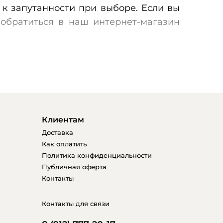
 к запутанности при выборе. Если вы
 обратиться в наш интернет-магазин
подходящих как для использования в
роживаете в городе Челябинске, вам
Клиентам
Доставка
стулья, различающиеся по дизайну,
Как оплатить
ожете подобрать стулья, идеально
Политика конфиденциальности
аших стульев разработан с учетом
Публичная оферта
Контакты
ует наивысшим стандартам качества.
пным ценам.
Контакты для связи