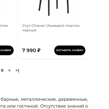
астик
Стул Chiavari (Кьявари) пластик
черный
7 990 ₽
 ЗАЯВКУ
ОСТАВИТЬ ЗАЯВКУ
9
>
>|
 барные, металлические, деревянные,
та или гостиной. Отсутствие знаний о