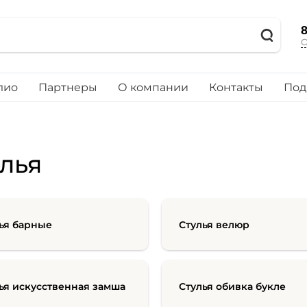
8
О
лио
Партнеры
О компании
Контакты
Под
лья
ья барные
Стулья велюр
ья искусственная замша
Стулья обивка букле