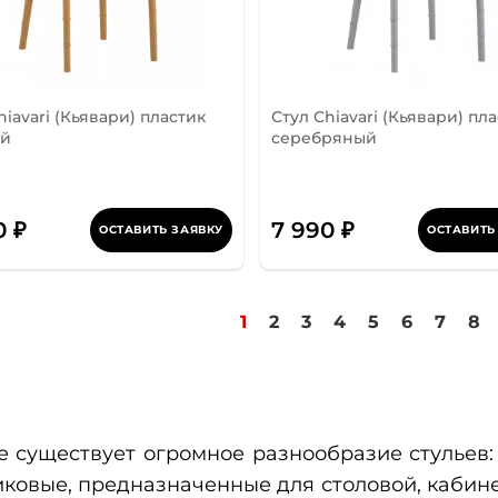
hiavari (Кьявари) пластик
Стул Chiavari (Кьявари) пл
ой
серебряный
0 ₽
7 990 ₽
ОСТАВИТЬ ЗАЯВКУ
ОСТАВИТЬ
1
2
3
4
5
6
7
8
е существует огромное разнообразие стульев:
иковые, предназначенные для столовой, кабине