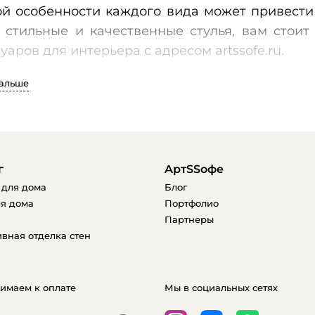
ой особенности каждого вида может привести
 стильные и качественные стулья, вам стоит
уаров для интерьера с адресом artssofe.ru.
дальше
 представлен широкий ассортимент стульев, 
ней обстановке, так и для офиса. Если вы п
легко приобрести нужные стулья у нас.
г
AртSSофе
 для дома
Блог
нтернет-магазин предлагает разнообразные 
я дома
Портфолио
 и материалу изготовления. У нас вы см
Партнеры
ающиеся с любым интерьером. Каждый из н
вная отделка стен
менных дизайнерских тенденций и соответств
того, у нас вы сможете купить стулья по досту
имаем к оплате
Мы в социальных сетях