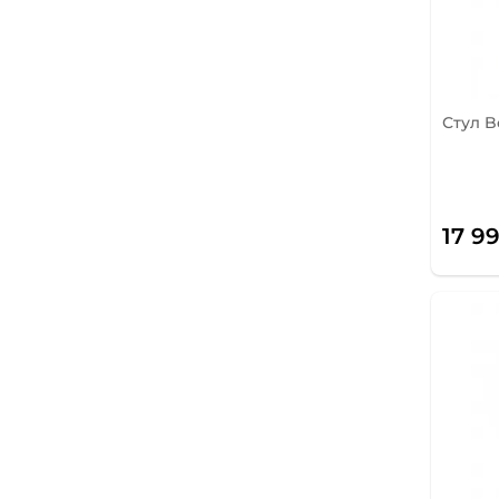
Стул B
17 9