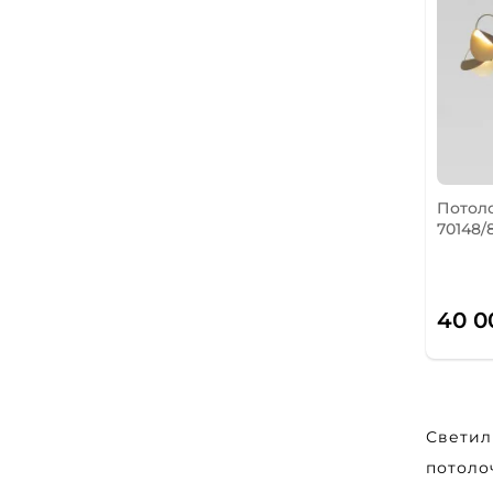
Потоло
70148/
40 0
Свети
потоло