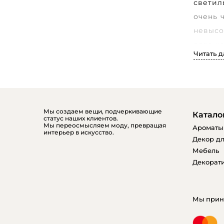
светил
очень 
невысо
освеще
Читать 
Не пос
именно
не за
эргоно
Мы создаем вещи, подчеркивающие
Катало
статус наших клиентов.
Совре
Мы переосмысляем моду, превращая
Ароматы
интерьер в искусство.
Соверш
Декор дл
Мебель
индиви
Декорати
Еще од
офисно
Мы прин
издели
изгото