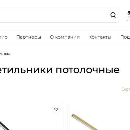
8
О
лио
Партнеры
О компании
Контакты
Под
очные
етильники потолочные
Сорт