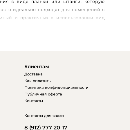
ния в виде планки или штанги, которую
росто идеально подходят для помещений с
омный и практичных в использовании вид
 процессе эксплуатации также занимают
омещений. Кроме того, такой светильник
нии, что делает его еще и достаточно
Клиентам
ступают даже самым дорогим люстрам.
Доставка
ветильник, который идеально подчеркнет
Как оплатить
Политика конфиденциальности
йнерской композиции.
Публичная оферта
ых светильников, особенно в помещения
Контакты
яется доступная ценовая политика таких
 потолочного освещения имеет плафон,
Контакты для связи
ену изделия. При этом функциональность
8 (912) 777-20-17