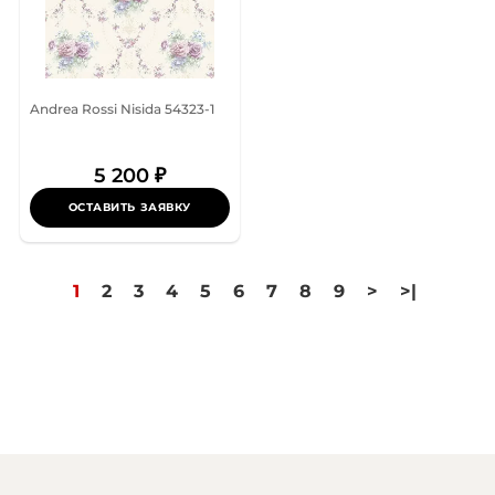
Andrea Rossi Nisida 54323-1
5 200 ₽
ОСТАВИТЬ ЗАЯВКУ
1
2
3
4
5
6
7
8
9
>
>|