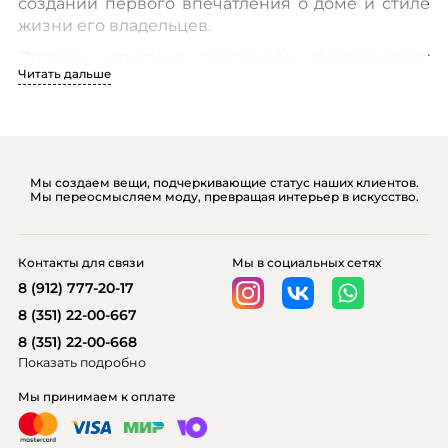
создании первого впечатления о доме и стиле
жизни его владельцев.
Поэтому, опытные дизайнеры рекомендуют
Читать дальше
обратить особое внимание на эту зону уже при
входе, основное внимание уделяя грамотному
выбору консоли.
Мы создаем вещи, подчеркивающие статус наших клиентов.
Консоли представляют собой изящные
Мы переосмысляем моду, превращая интерьер в искусство.
аксессуары, которые прекрасно дополняют
интерьер вашего дома и придают ему
изысканность и стиль. Если вы решили
Контакты для связи
Мы в социальных сетях
приобрести консоль в Челябинске, то наш
8 (912) 777-20-17
интернет-магазин аксессуаров для интерьера
8 (351) 22-00-667
artssofe.ru готов предложить вам широкий
выбор консолей различных расцветок и
8 (351) 22-00-668
дизайна.
Показать подробно
Мы принимаем к оплате
Привлекательная цена на наши консоли