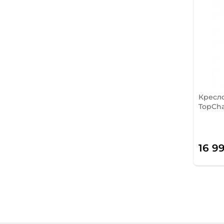
Кресло
TopCha
16 9