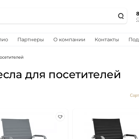
8
О
лио
Партнеры
О компании
Контакты
Под
посетителей
есла для посетителей
Сорт