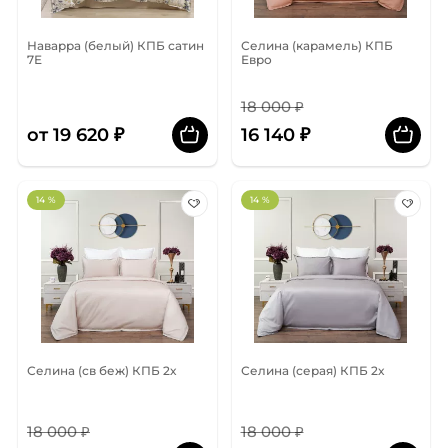
Наварра (белый) КПБ сатин
Селина (карамель) КПБ
7Е
Евро
18 000 ₽
от 19 620 ₽
16 140 ₽
14 %
14 %
Селина (св беж) КПБ 2х
Селина (серая) КПБ 2х
18 000 ₽
18 000 ₽