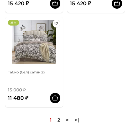
15 420 ₽
15 420 ₽
23 %
Табио (бел) сатин 2х
15 000 ₽
11 480 ₽
1
2
>
>|