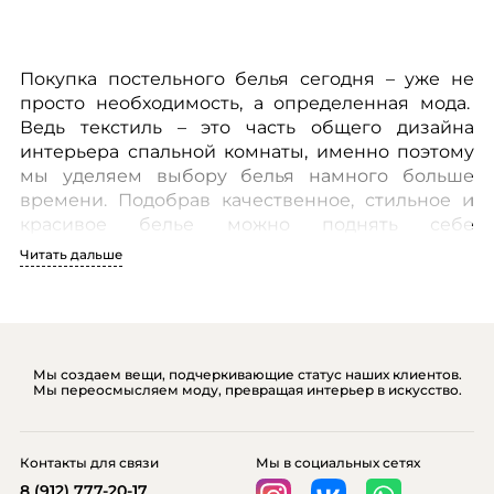
Покупка постельного белья сегодня – уже не
просто необходимость, а определенная мода.
Ведь текстиль – это часть общего дизайна
интерьера спальной комнаты, именно поэтому
мы уделяем выбору белья намного больше
времени. Подобрав качественное, стильное и
красивое белье можно поднять себе
настроение, успокаивая и создавая
Читать дальше
благоприятную атмосферу перед сном.
В эпоху цифровых технологий заказать
постельное белье очень просто, можно просто
зайти на сайт интерьер-холла «Арт-Софе» и
Мы создаем вещи, подчеркивающие статус наших клиентов.
выбрать понравившуюся модель, которая
Мы переосмысляем моду, превращая интерьер в искусство.
соответствует вашим пожеланиям. Цены очень
приятно вас удивят и порадуют!
Контакты для связи
Мы в социальных сетях
8 (912) 777-20-17