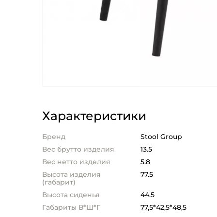
Характеристики
Бренд
Stool Group
Вес брутто изделия
13.5
Вес нетто изделия
5.8
Высота изделия
77.5
(габарит)
Высота сиденья
44.5
Габариты В*Ш*Г
77,5*42,5*48,5