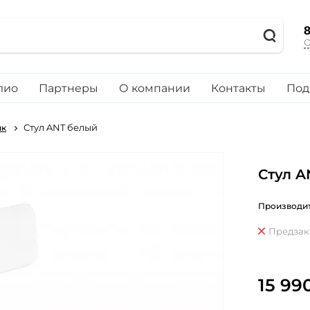
8
О
лио
Партнеры
О компании
Контакты
Под
Стул ANT белый
ик
Стул A
Производит
Предзак
15 99