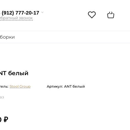
 (912) 777-20-17
братный звонок
борки
NT белый
ель:
Stool Group
Артикул:
ANT белый
аз
0 ₽