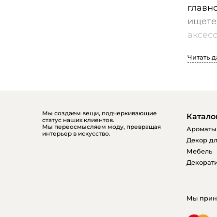
главн
ищете
аксесс
Читать 
У нас
домаш
будет 
Мы создаем вещи, подчеркивающие
Катало
статус наших клиентов.
Мы переосмысляем моду, превращая
Ароматы
интерьер в искусство.
Наш и
Декор дл
цвету
Мебель
сочет
Декорати
совре
Кроме 
Мы прин