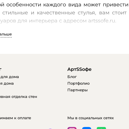
ой особенности каждого вида может привести
 стильные и качественные стулья, вам стоит
уаров для интерьера с адресом artssofe.ru.
дальше
 представлен широкий ассортимент стульев, 
ней обстановке, так и для офиса. Если вы п
легко приобрести нужные стулья у нас.
г
AртSSофе
 для дома
Блог
нтернет-магазин предлагает разнообразные 
я дома
Портфолио
 и материалу изготовления. У нас вы см
Партнеры
ающиеся с любым интерьером. Каждый из н
вная отделка стен
менных дизайнерских тенденций и соответств
того, у нас вы сможете купить стулья по досту
имаем к оплате
Мы в социальных сетях