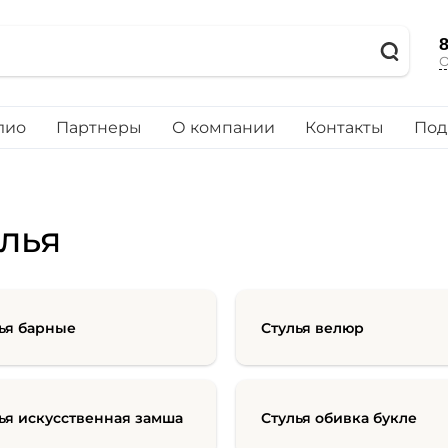
8
О
лио
Партнеры
О компании
Контакты
Под
лья
ья барные
Стулья велюр
ья искусственная замша
Стулья обивка букле