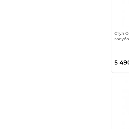
Стул O
голуб
5 49