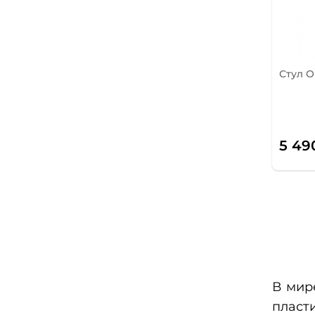
Стул O
5 49
В мир
пласт