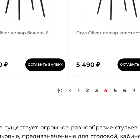
liver велюр бежевый
Стул Oliver велюр золотис
0 ₽
5 490 ₽
ОСТАВИТЬ ЗАЯВКУ
ОСТАВИТЬ
|<
<
1
2
3
4
5
6
7
е существует огромное разнообразие стульев:
иковые, предназначенные для столовой, кабине