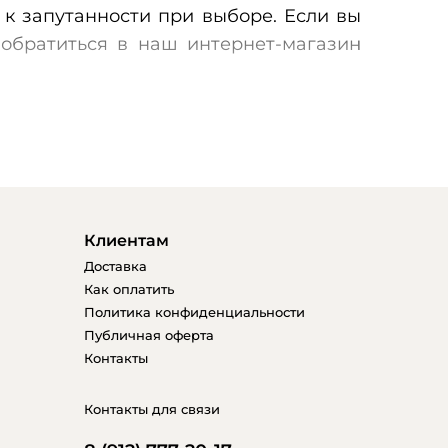
 к запутанности при выборе. Если вы
 обратиться в наш интернет-магазин
подходящих как для использования в
роживаете в городе Челябинске, вам
Клиентам
Доставка
стулья, различающиеся по дизайну,
Как оплатить
ожете подобрать стулья, идеально
Политика конфиденциальности
аших стульев разработан с учетом
Публичная оферта
Контакты
ует наивысшим стандартам качества.
пным ценам.
Контакты для связи