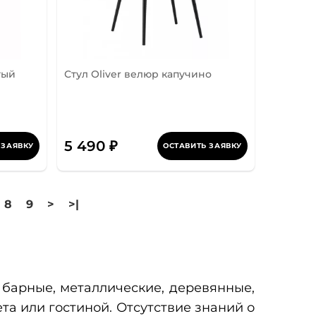
тый
Стул Oliver велюр капучино
5 490 ₽
 ЗАЯВКУ
ОСТАВИТЬ ЗАЯВКУ
8
9
>
>|
 барные, металлические, деревянные,
та или гостиной. Отсутствие знаний о