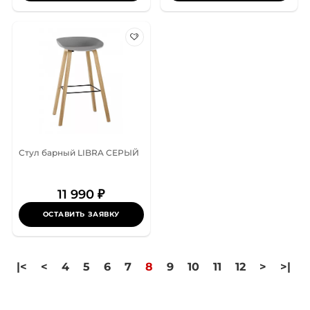
Стул барный LIBRA СЕРЫЙ
11 990 ₽
ОСТАВИТЬ ЗАЯВКУ
|<
<
4
5
6
7
8
9
10
11
12
>
>|