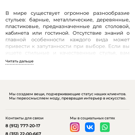
В мире существует огромное разнообразие
стульев: барные, металлические, деревянные,
пластиковые, предназначенные для столовой,
кабинета или гостиной. Отсутствие знаний о
главной особенности каждого вида может
привести к запутанности при выборе. Если вы
ищете стильные и качественные стулья, вам
стоит обратиться в наш интернет-магазин
Читать дальше
аксессуаров для интерьера с адресом
artssofe.ru.
У нас представлен широкий ассортимент
Мы создаем вещи, подчеркивающие статус наших клиентов.
Мы переосмысляем моду, превращая интерьер в искусство.
стульев, подходящих как для использования в
домашней обстановке, так и для офиса. Если вы
проживаете в городе Челябинске, вам будет
Контакты для связи
Мы в социальных сетях
легко приобрести нужные стулья у нас.
8 (912) 777-20-17
8 (351) 22-00-667