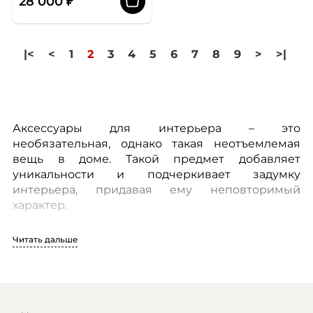
28 000 ₽
|<
<
1
2
3
4
5
6
7
8
9
>
>|
Аксессуары для интерьера – это
необязательная, однако такая неотъемлемая
вещь в доме. Такой предмет добавляет
уникальности и подчеркивает задумку
интерьера, придавая ему неповторимый
характер.
Читать дальше
Любой дизайнер скажет вам, что оформление
интерьера начинается с плана. Но сколько же
уникальных дизайнов начиналось только с
предварительно выбранной мебели, статуэтки
или люстры! Комната без маленькой, любимой