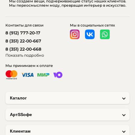
Мы создаем вещи, подчеркивающие статус наших клиентов.
Мы переосмысляем моду, превращая интерьер в искусство.
мелочи становится уже не просто жилым
помещением, а предметом искусства.
Контакты для связи
Мы в социальных сетях
Именно выбранные по душе аксессуары для
8 (912) 777-20-17
декора интерьера становятся тем акцентом, без
8 (351) 22-00-667
которого комната кажется не законченной.
8 (351) 22-00-668
Показать подробно
Как сделать правильный
Мы принимаем к оплате
выбор аксессуаров
Каталог
Многие люди выбирают аксессуары для
дизайна интерьера «по зову сердца» - если
AртSSофе
вещь понравилась, то ее обязательно нужно
брать. Это неплохой, даже отличный вариант.
Поскольку аксессуар – это небольшая вещь,
Клиентам