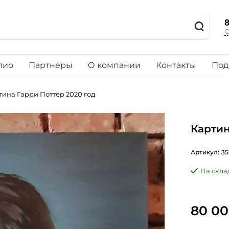
8
О
лио
Партнеры
О компании
Контакты
Под
тина Гарри Поттер 2020 год
Картин
Артикул:
35
На скла
80 00