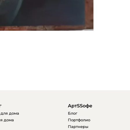
г
AртSSофе
 для дома
Блог
я дома
Портфолио
Партнеры