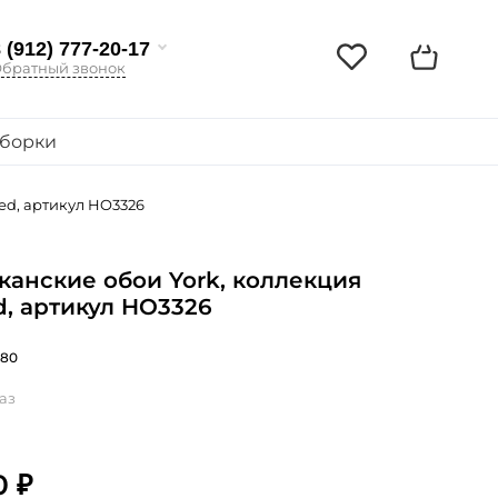
 (912) 777-20-17
братный звонок
борки
ed, артикул HO3326
анские обои York, коллекция
ed, артикул HO3326
280
аз
0 ₽