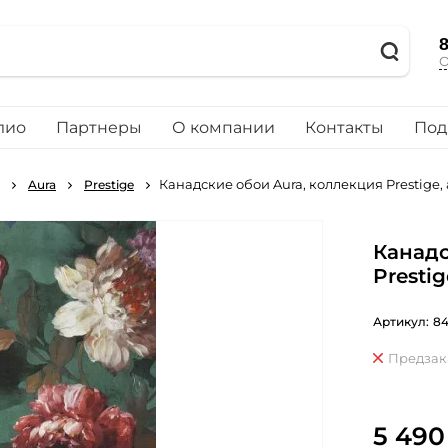
8
О
лио
Партнеры
О компании
Контакты
Под
Канадские обои Aura, коллекция Prestige, 
Aura
Prestige
Канадс
Prestig
Артикул:
84
Предзак
5 490