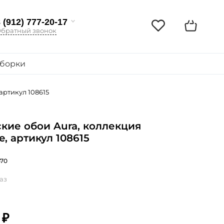
 (912) 777-20-17
братный звонок
борки
артикул 108615
кие обои Aura, коллекция
e, артикул 108615
70
аз
 ₽