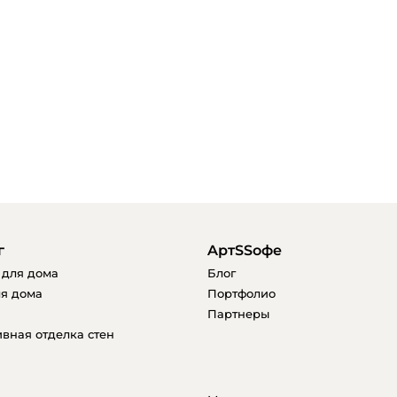
г
AртSSофе
 для дома
Блог
я дома
Портфолио
Партнеры
вная отделка стен