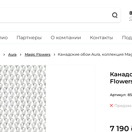
8
О
лио
Партнеры
О компании
Контакты
Под
Канадские обои Aura, коллекция Magi
Aura
Magic Flowers
Канадс
Flower
Артикул:
85
Предзак
7 190 