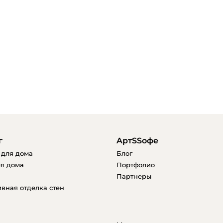
г
AртSSофе
 для дома
Блог
я дома
Портфолио
Партнеры
вная отделка стен