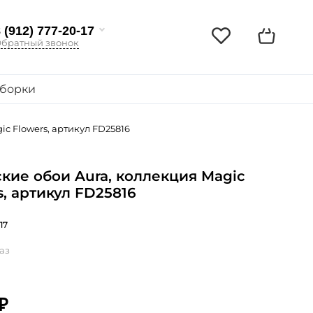
 (912) 777-20-17
братный звонок
борки
c Flowers, артикул FD25816
кие обои Aura, коллекция Magic
s, артикул FD25816
17
аз
₽