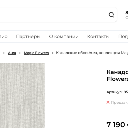
8
О
лио
Партнеры
О компании
Контакты
Под
Канадские обои Aura, коллекция Mag
Aura
Magic Flowers
Канадс
Flower
Артикул:
85
Предзак
7 190 