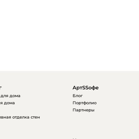
г
AртSSофе
 для дома
Блог
я дома
Портфолио
Партнеры
вная отделка стен