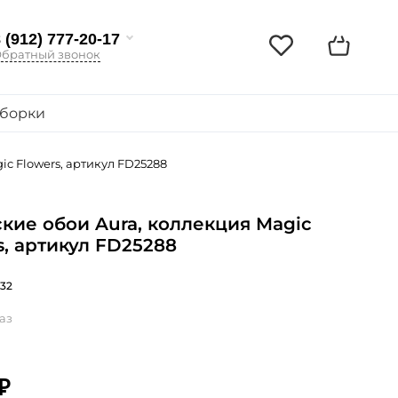
 (912) 777-20-17
братный звонок
борки
ic Flowers, артикул FD25288
кие обои Aura, коллекция Magic
s, артикул FD25288
32
аз
₽