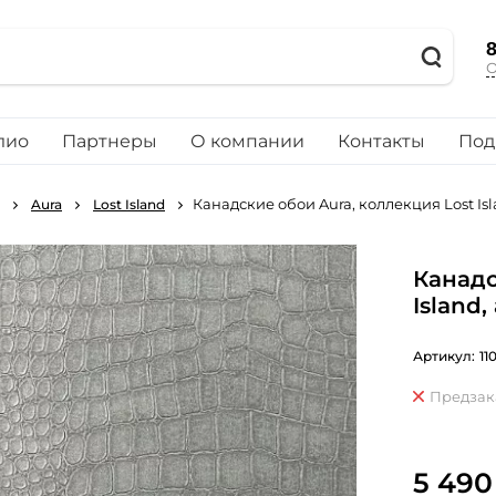
8
О
лио
Партнеры
О компании
Контакты
Под
Канадские обои Aura, коллекция Lost Isl
Aura
Lost Island
Канадс
Island
Артикул:
11
Предзак
5 490