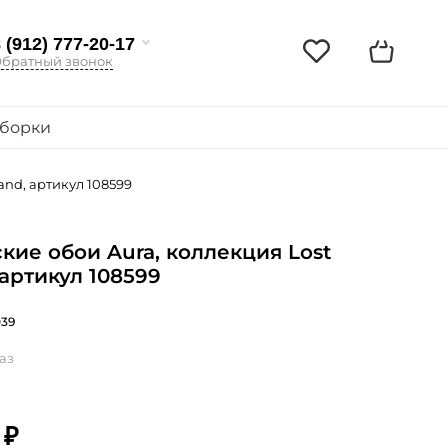
 (912) 777-20-17
братный звонок
борки
and, артикул 108599
кие обои Aura, коллекция Lost
, артикул 108599
039
аз
 ₽