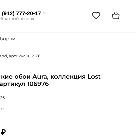
 (912) 777-20-17
братный звонок
борки
and, артикул 106976
кие обои Aura, коллекция Lost
, артикул 106976
026
аз
 ₽