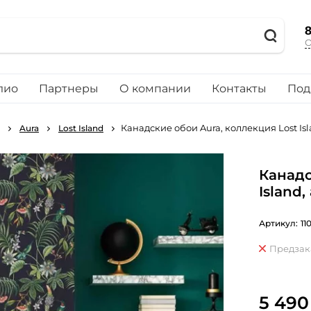
8
О
лио
Партнеры
О компании
Контакты
Под
Канадские обои Aura, коллекция Lost Isl
Aura
Lost Island
Канадс
Island
Артикул:
11
Предзак
5 490