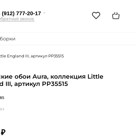
 (912) 777-20-17
братный звонок
борки
le England III, артикул PP35515
кие обои Aura, коллекция Little
 III, артикул PP35515
85
аз
 ₽