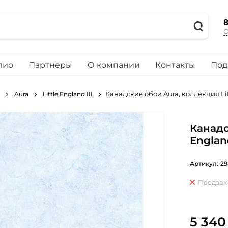
8
О
лио
Партнеры
О компании
Контакты
Под
Канадские обои Aura, коллекция Litt
Aura
Little England III
Канадс
England
Артикул:
29
Предзак
5 340