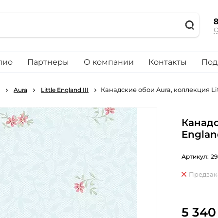
8
О
лио
Партнеры
О компании
Контакты
Под
Канадские обои Aura, коллекция Litt
Aura
Little England III
Канадс
England
Артикул:
29
Предзак
5 340