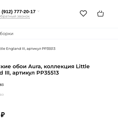
 (912) 777-20-17
братный звонок
борки
le England III, артикул PP35513
кие обои Aura, коллекция Little
 III, артикул PP35513
83
аз
 ₽