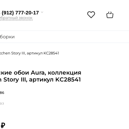
 (912) 777-20-17
братный звонок
борки
hen Story III, артикул KC28541
кие обои Aura, коллекция
 Story III, артикул KC28541
86
аз
 ₽