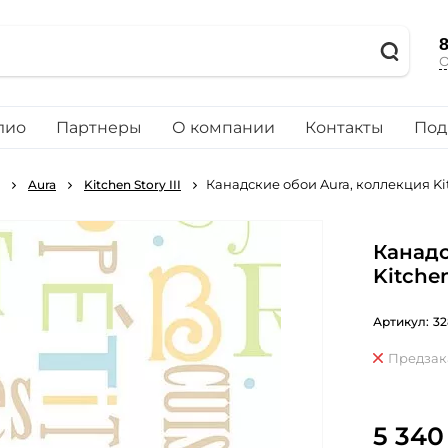
8
О
лио
Партнеры
О компании
Контакты
Под
Канадские обои Aura, коллекция Kitc
Aura
Kitchen Story III
Канадс
Kitchen
Артикул:
32
Предзак
5 340