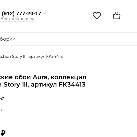
 (912) 777-20-17
братный звонок
борки
hen Story III, артикул FK34413
кие обои Aura, коллекция
 Story III, артикул FK34413
47
аз
 ₽