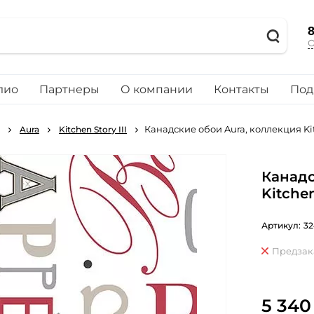
8
О
лио
Партнеры
О компании
Контакты
Под
Канадские обои Aura, коллекция Kitc
Aura
Kitchen Story III
Канадс
Kitchen
Артикул:
32
Предзак
5 340