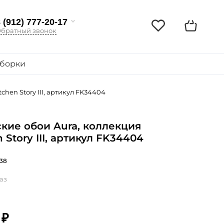
 (912) 777-20-17
братный звонок
борки
chen Story III, артикул FK34404
кие обои Aura, коллекция
 Story III, артикул FK34404
38
аз
 ₽