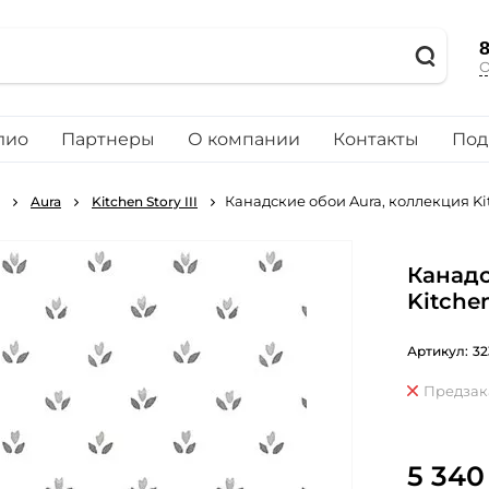
8
О
лио
Партнеры
О компании
Контакты
Под
Канадские обои Aura, коллекция Kit
Aura
Kitchen Story III
Канадс
Kitchen
Артикул:
32
Предзак
5 340