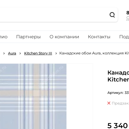
8
О
лио
Партнеры
О компании
Контакты
Под
Канадские обои Aura, коллекция Kitc
Aura
Kitchen Story III
Канадс
Kitchen
Артикул:
33
Предзак
5 340