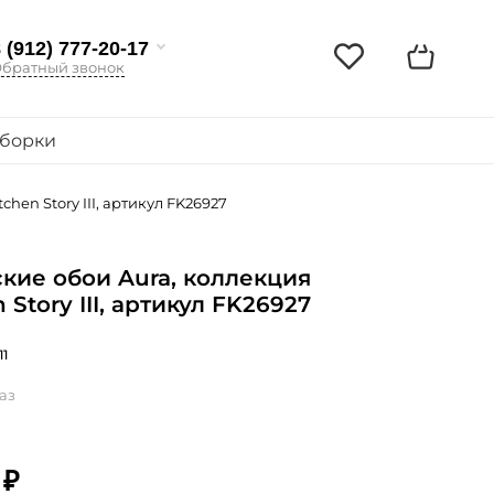
 (912) 777-20-17
братный звонок
борки
hen Story III, артикул FK26927
кие обои Aura, коллекция
 Story III, артикул FK26927
11
аз
 ₽