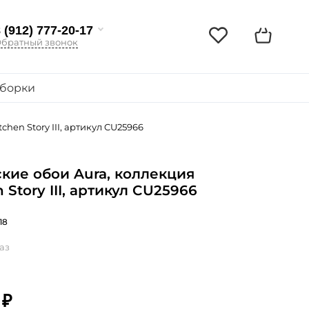
 (912) 777-20-17
братный звонок
борки
chen Story III, артикул CU25966
кие обои Aura, коллекция
 Story III, артикул CU25966
18
аз
 ₽