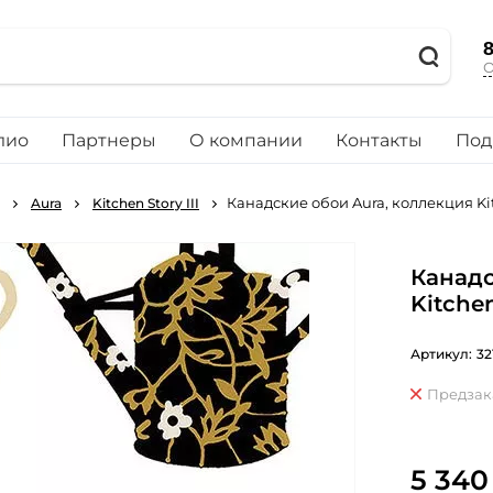
8
О
лио
Партнеры
О компании
Контакты
Под
Канадские обои Aura, коллекция Kit
Aura
Kitchen Story III
Канадс
Kitchen
Артикул:
32
Предзак
5 340