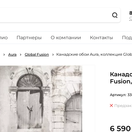
8
О
лио
Партнеры
О компании
Контакты
Под
Канадские обои Aura, коллекция Glob
Aura
Global Fusion
Канадс
Fusion
Артикул:
33
Предзак
6 590