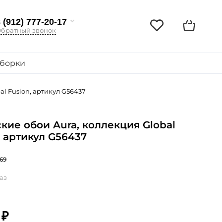
 (912) 777-20-17
братный звонок
борки
al Fusion, артикул G56437
кие обои Aura, коллекция Global
, артикул G56437
69
аз
 ₽