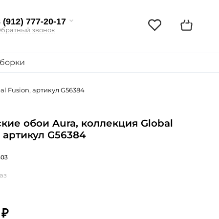
 (912) 777-20-17
братный звонок
борки
al Fusion, артикул G56384
кие обои Aura, коллекция Global
, артикул G56384
403
аз
 ₽