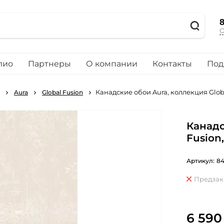
8
О
лио
Партнеры
О компании
Контакты
Под
Канадские обои Aura, коллекция Glob
Aura
Global Fusion
Канадс
Fusion
Артикул:
8
Предзак
6 590