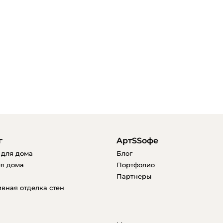
г
AртSSофе
 для дома
Блог
я дома
Портфолио
Партнеры
вная отделка стен