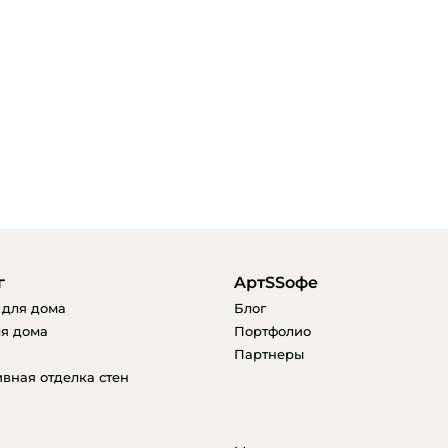
г
AртSSофе
 для дома
Блог
я дома
Портфолио
Партнеры
вная отделка стен