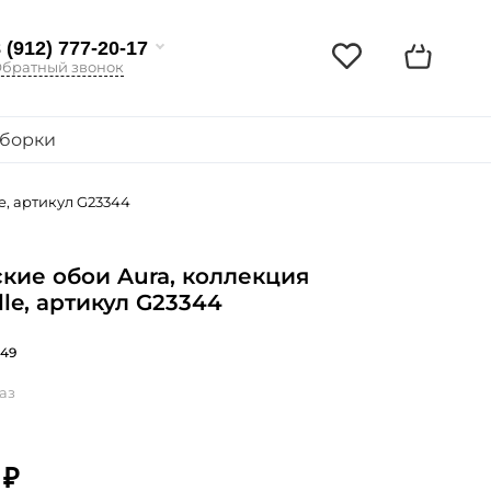
 (912) 777-20-17
братный звонок
борки
e, артикул G23344
кие обои Aura, коллекция
lle, артикул G23344
49
аз
 ₽