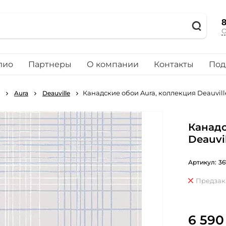
8
О
лио
Партнеры
О компании
Контакты
Под
Канадские обои Aura, коллекция Deauvill
Aura
Deauville
Канадс
Deauvi
Артикул:
36
Предзак
6 590