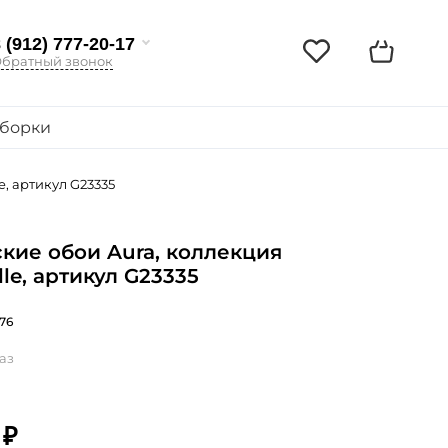
 (912) 777-20-17
братный звонок
борки
e, артикул G23335
кие обои Aura, коллекция
lle, артикул G23335
76
аз
 ₽