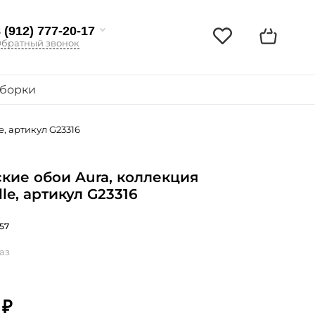
 (912) 777-20-17
братный звонок
борки
e, артикул G23316
кие обои Aura, коллекция
lle, артикул G23316
57
аз
 ₽