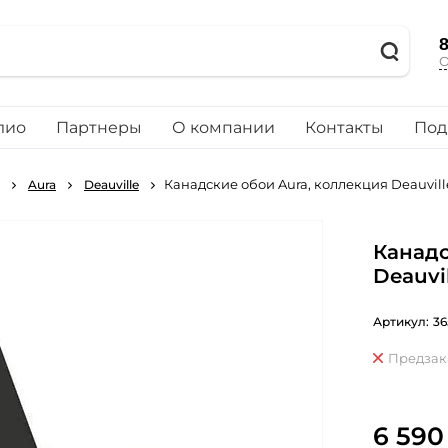
8
О
лио
Партнеры
О компании
Контакты
Под
Канадские обои Aura, коллекция Deauvill
Aura
Deauville
Канадс
Deauvi
Артикул:
36
Предзак
6 590