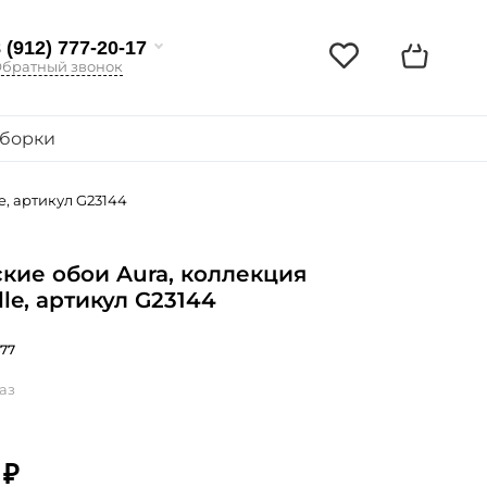
 (912) 777-20-17
братный звонок
борки
e, артикул G23144
кие обои Aura, коллекция
lle, артикул G23144
77
аз
 ₽