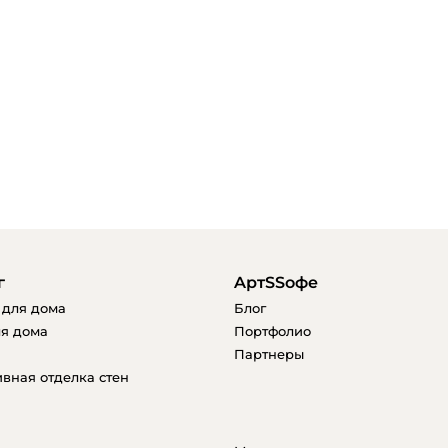
г
AртSSофе
 для дома
Блог
я дома
Портфолио
Партнеры
вная отделка стен