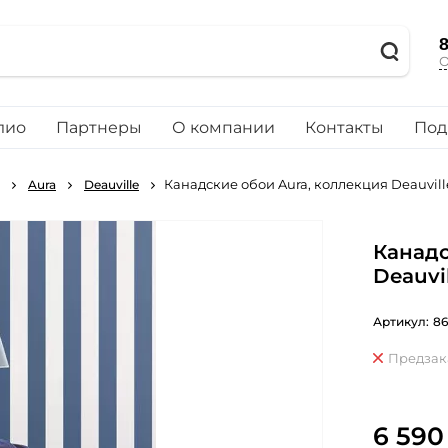
8
О
лио
Партнеры
О компании
Контакты
Под
Канадские обои Aura, коллекция Deauvill
Aura
Deauville
Канадс
Deauvi
Артикул:
86
Предзак
6 590