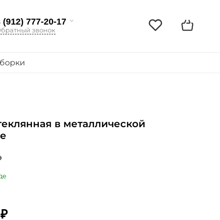
 (912) 777-20-17
братный звонок
борки
теклянная в металлической
ке
9
де
 ₽