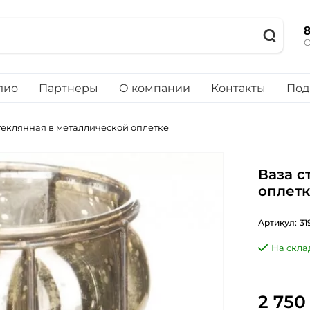
8
О
лио
Партнеры
О компании
Контакты
Под
теклянная в металлической оплетке
Ваза с
оплет
Артикул:
31
На скла
2 750