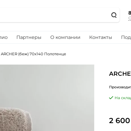
8
О
лио
Партнеры
О компании
Контакты
Под
ARCHER (беж) 70х140 Полотенце
ARCHER
Производит
На скла
2 600