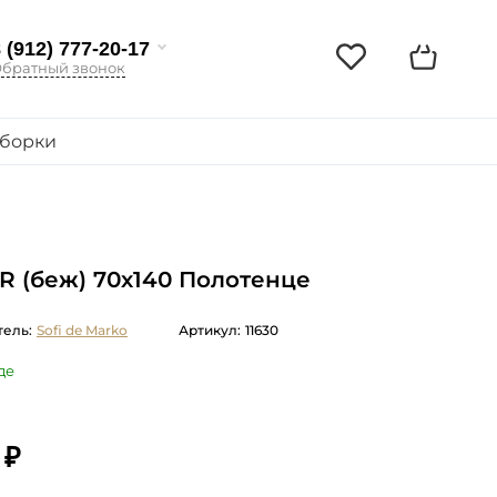
 (912) 777-20-17
братный звонок
борки
 (беж) 70х140 Полотенце
ель:
Sofi de Marko
Артикул:
11630
де
 ₽