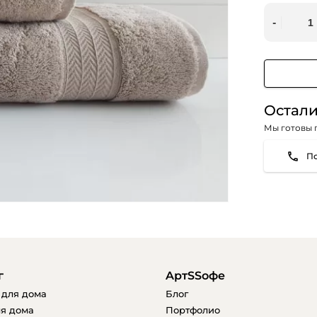
Остали
Мы готовы 
г
AртSSофе
 для дома
Блог
я дома
Портфолио