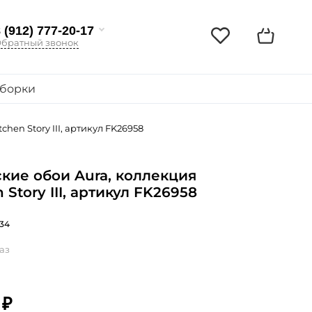
 (912) 777-20-17
братный звонок
борки
hen Story III, артикул FK26958
кие обои Aura, коллекция
 Story III, артикул FK26958
34
аз
 ₽