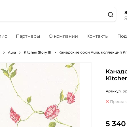
8
О
лио
Партнеры
О компании
Контакты
Под
Канадские обои Aura, коллекция Kitc
Aura
Kitchen Story III
Канадс
Kitchen
Артикул:
32
Предзак
5 340