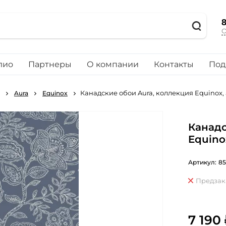
8
О
лио
Партнеры
О компании
Контакты
Под
Канадские обои Aura, коллекция Equinox,
Aura
Equinox
Канадс
Equino
Артикул:
85
Предзак
7 190 