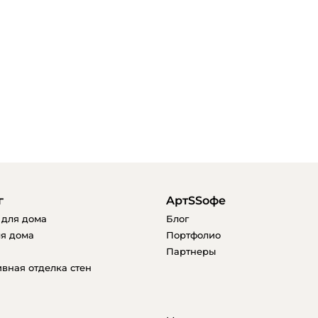
г
AртSSофе
 для дома
Блог
я дома
Портфолио
Партнеры
вная отделка стен