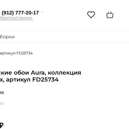
 (912) 777-20-17
братный звонок
борки
 артикул FD25734
кие обои Aura, коллекция
x, артикул FD25734
65
аз
₽