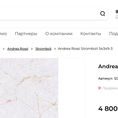
8
О
лио
Партнеры
О компании
Контакты
Под
Andrea Rossi Stromboli 54349-3
Andrea Rossi
Stromboli
Andrea
Артикул:
12
Предзак
4 800