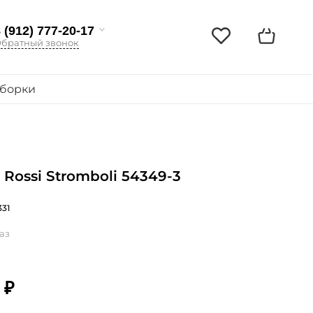
 (912) 777-20-17
братный звонок
борки
 Rossi Stromboli 54349-3
331
аз
 ₽