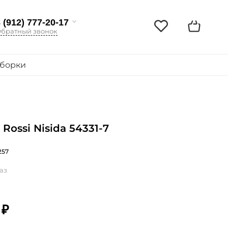
 (912) 777-20-17
братный звонок
борки
Rossi Nisida 54331-7
257
аз
 ₽