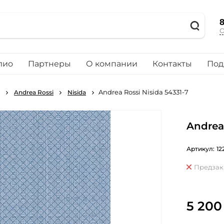
8
О
лио
Партнеры
О компании
Контакты
Под
Andrea Rossi Nisida 54331-7
Andrea Rossi
Nisida
Andrea 
Артикул:
12
Предзак
5 200