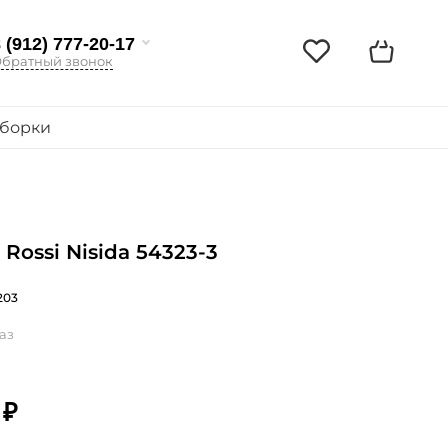
 (912) 777-20-17
братный звонок
борки
 Rossi Nisida 54323-3
203
аз
 ₽