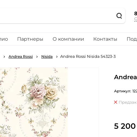
8
О
лио
Партнеры
О компании
Контакты
Под
Andrea Rossi Nisida 54323-3
Andrea Rossi
Nisida
Andrea
Артикул:
12
Предзак
5 200