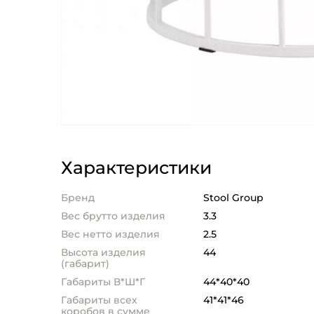
Характеристики
Бренд
Stool Group
Вес брутто изделия
3.3
Вес нетто изделия
2.5
Высота изделия
44
(габарит)
Габариты В*Ш*Г
44*40*40
Габариты всех
41*41*46
коробов в сумме