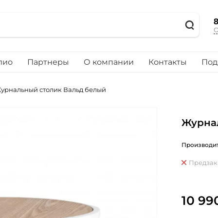
8
О
лио
Партнеры
О компании
Контакты
Под
урнальный столик Вальд белый
Журна
Производит
Предзак
10 99