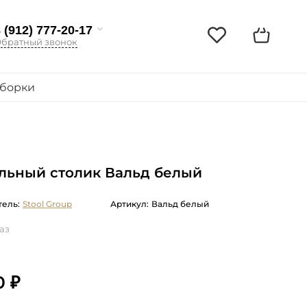
 (912) 777-20-17
братный звонок
борки
льный столик Вальд белый
ель:
Stool Group
Артикул:
Вальд белый
аз
0 ₽