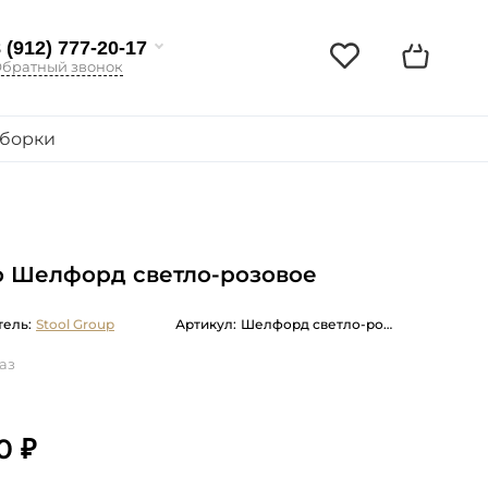
 (912) 777-20-17
братный звонок
борки
о Шелфорд светло-розовое
ель:
Stool Group
Артикул:
Шелфорд светло-розовое мягкое тканевое
аз
0 ₽