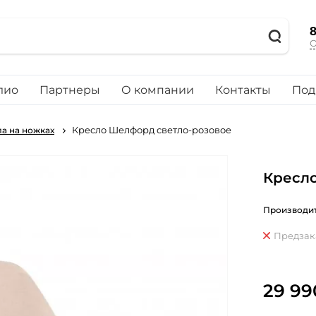
8
О
лио
Партнеры
О компании
Контакты
Под
Кресло Шелфорд светло-розовое
а на ножках
Кресл
Производит
Предзак
29 99