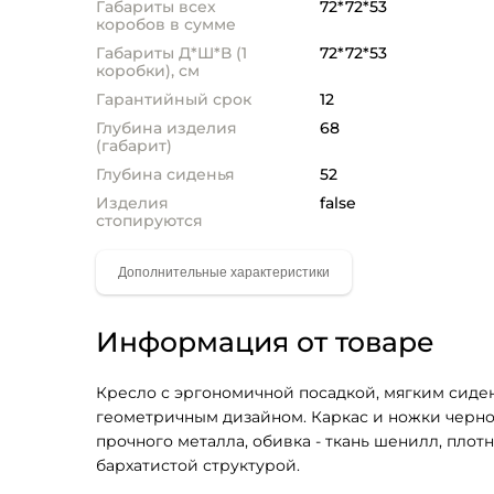
Габариты всех
72*72*53
коробов в сумме
Габариты Д*Ш*В (1
72*72*53
коробки), см
Гарантийный срок
12
Глубина изделия
68
(габарит)
Глубина сиденья
52
Изделия
false
стопируются
Информация от товаре
Кресло с эргономичной посадкой, мягким сиде
геометричным дизайном. Каркас и ножки черног
прочного металла, обивка - ткань шенилл, плот
бархатистой структурой. 