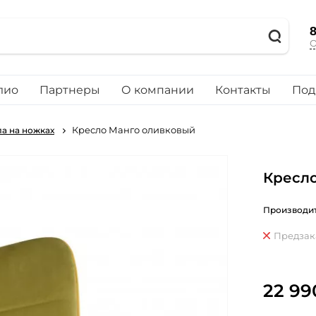
8
О
лио
Партнеры
О компании
Контакты
Под
Кресло Манго оливковый
а на ножках
Кресл
Производит
Предзак
22 99