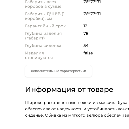
Габариты всех
76*77*71
коробов в сумме
Габариты Д*Ш*В (1
76*77*71
коробки), см
Гарантийный срок
12
Глубина изделия
78
(габарит)
Глубина сиденья
54
Изделия
false
стопируются
Информация от товаре
Широко расставленные ножки из массива бука 
обеспечивают надежность и устойчивость конст
сиденье. Обивка из мягкого велюра обеспечива