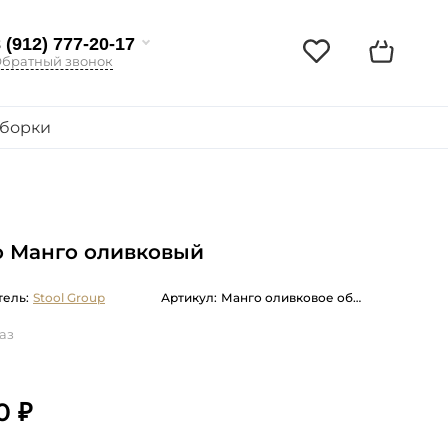
 (912) 777-20-17
братный звонок
борки
о Манго оливковый
ель:
Stool Group
Артикул:
Манго оливковое обивка вельвет с деревянными ножками
аз
0 ₽