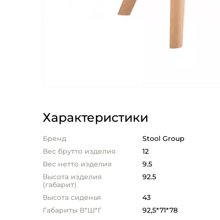
Характеристики
Бренд
Stool Group
Вес брутто изделия
12
Вес нетто изделия
9.5
Высота изделия
92.5
(габарит)
Высота сиденья
43
Габариты В*Ш*Г
92,5*71*78