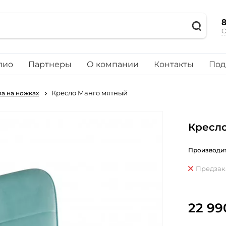
8
О
лио
Партнеры
О компании
Контакты
Под
Кресло Манго мятный
а на ножках
Кресл
Производит
Предзак
22 99