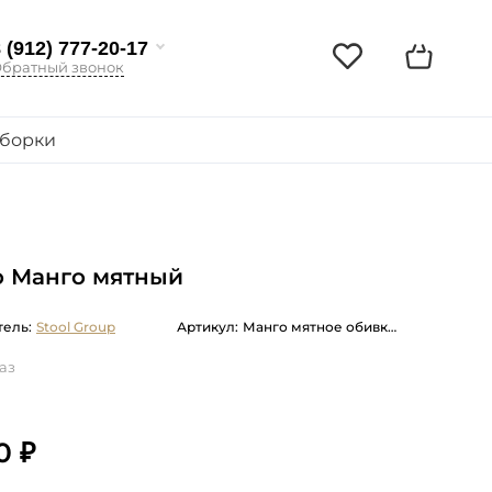
 (912) 777-20-17
братный звонок
борки
о Манго мятный
ель:
Stool Group
Артикул:
Манго мятное обивка вельвет с деревянными ножками
аз
0 ₽