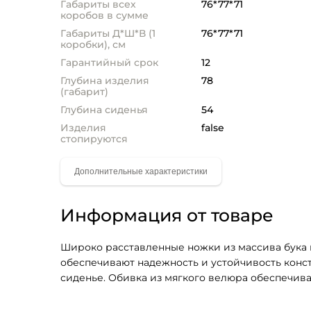
Габариты всех
76*77*71
коробов в сумме
Габариты Д*Ш*В (1
76*77*71
коробки), см
Гарантийный срок
12
Глубина изделия
78
(габарит)
Глубина сиденья
54
Изделия
false
стопируются
Информация от товаре
Широко расставленные ножки из массива бука 
обеспечивают надежность и устойчивость конст
сиденье. Обивка из мягкого велюра обеспечива