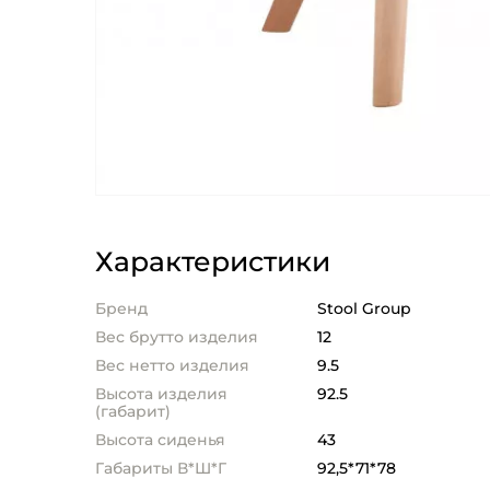
Характеристики
Бренд
Stool Group
Вес брутто изделия
12
Вес нетто изделия
9.5
Высота изделия
92.5
(габарит)
Высота сиденья
43
Габариты В*Ш*Г
92,5*71*78