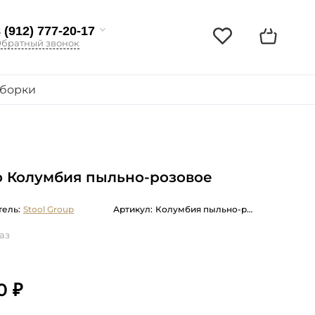
 (912) 777-20-17
братный звонок
борки
о Колумбия пыльно-розовое
ель:
Stool Group
Артикул:
Колумбия пыльно-розовое мягкое обивка велюр
аз
0 ₽