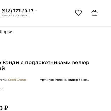
 (912) 777-20-17
братный звонок
борки
 Кэнди с подлокотниками велюр
ый
ель:
Stool Group
Артикул:
Роланд велюр бежевый
аз
0 ₽