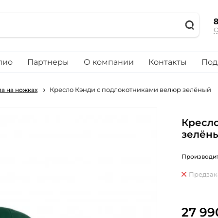
8
О
лио
Партнеры
О компании
Контакты
Под
Кресло Кэнди с подлокотниками велюр зелёный
а на ножках
Кресло
зелён
Производит
Предзак
27 99