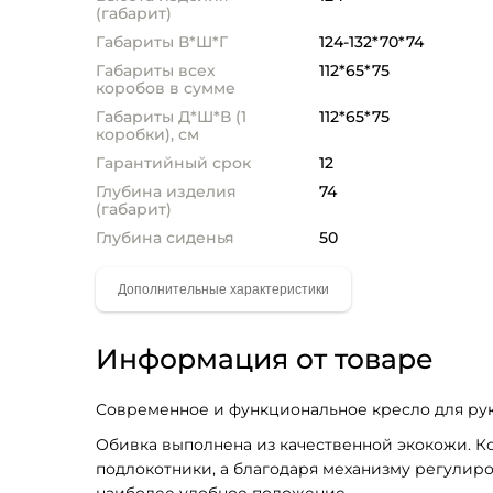
(габарит)
Габариты В*Ш*Г
124-132*70*74
Габариты всех
112*65*75
коробов в сумме
Габариты Д*Ш*В (1
112*65*75
коробки), см
Гарантийный срок
12
Глубина изделия
74
(габарит)
Глубина сиденья
50
Информация от товаре
Современное и функциональное кресло для ру
Обивка выполнена из качественной экокожи. К
подлокотники, а благодаря механизму регулиро
наиболее удобное положение.