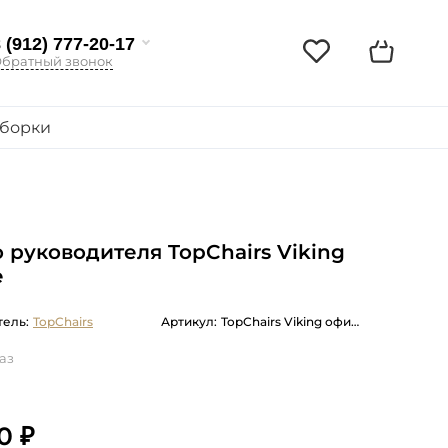
 (912) 777-20-17
братный звонок
борки
 руководителя TopChairs Viking
е
ель:
TopChairs
Артикул:
TopChairs Viking офисное черное обивка экокожа, металлический ка
аз
0 ₽