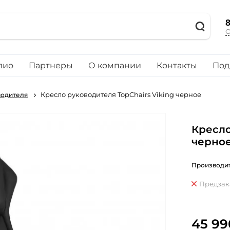
8
О
лио
Партнеры
О компании
Контакты
Под
Кресло руководителя TopChairs Viking черное
водителя
Кресло
черно
Производит
Предзак
45 99