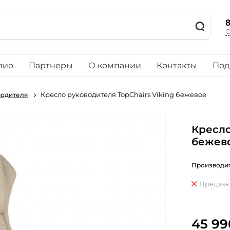
8
О
лио
Партнеры
О компании
Контакты
Под
Кресло руководителя TopChairs Viking бежевое
водителя
Кресло
бежев
Производит
Предзак
45 99