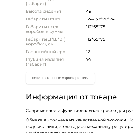
(габарит)
Высота сиденья
49
Габариты В*Ш*Г
124-132*70*74
Габариты всех
112*65*75
коробов в сумме
Габариты Д*Ш*В (1
112*65*75
коробки), см
Гарантийный срок
12
Глубина изделия
74
(габарит)
Информация от товаре
Современное и функциональное кресло для ру
Обивка выполнена из качественной экокожи. К
подлокотники, а благодаря механизму регулиро
наиболее удобное положение. 