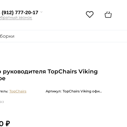
 (912) 777-20-17
братный звонок
борки
 руководителя TopChairs Viking
ое
ель:
TopChairs
Артикул:
TopChairs Viking офисное бежевое обивка экокожа, металлический к
аз
0 ₽