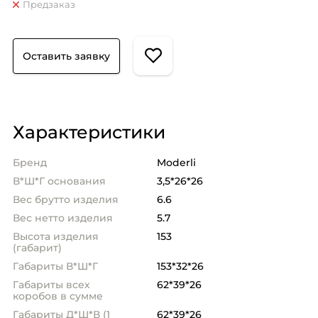
Предзаказ
Оставить заявку
Характеристики
Бренд
Moderli
В*Ш*Г основания
3,5*26*26
Вес брутто изделия
6.6
Вес нетто изделия
5.7
Высота изделия
153
(габарит)
Габариты В*Ш*Г
153*32*26
Габариты всех
62*39*26
коробов в сумме
Габариты Д*Ш*В (1
62*39*26