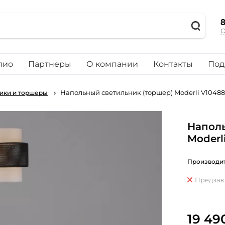
8
О
лио
Партнеры
О компании
Контакты
Под
Напольный светильник (торшер) Moderli V10488-
ики и торшеры
Наполь
Moderl
Производит
Предзак
19 49