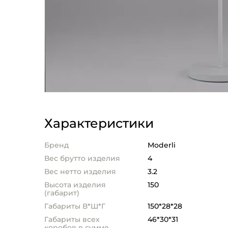
Характеристики
Бренд
Moderli
Вес брутто изделия
4
Вес нетто изделия
3.2
Высота изделия
150
(габарит)
Габариты В*Ш*Г
150*28*28
Габариты всех
46*30*31
коробов в сумме