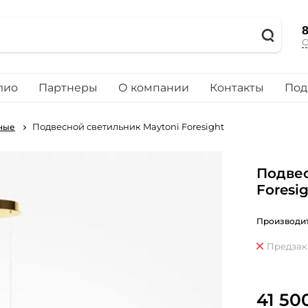
8
О
лио
Партнеры
О компании
Контакты
Под
Подвесной светильник Maytoni Foresight
ные
Подвес
Foresi
Производит
Предзак
41 50