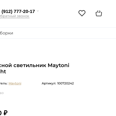
 (912) 777-20-17
братный звонок
борки
ной светильник Maytoni
ght
ель:
Maytoni
Артикул:
100720242
аз
0 ₽