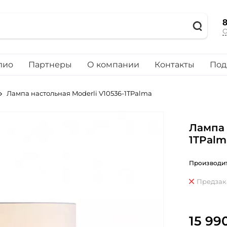
8
О
лио
Партнеры
О компании
Контакты
Под
Лампа настольная Moderli V10536-1TPalma
Лампа 
1TPalm
Производит
Предзак
15 99