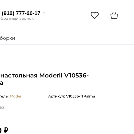
 (912) 777-20-17
братный звонок
борки
настольная Moderli V10536-
a
ель:
Moderli
Артикул:
V10536-1TPalma
аз
0 ₽