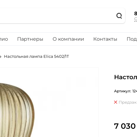
8
О
лио
Партнеры
О компании
Контакты
Под
Настольная лампа Elica 5402/1T
Настол
Артикул:
12
Предзак
7 030